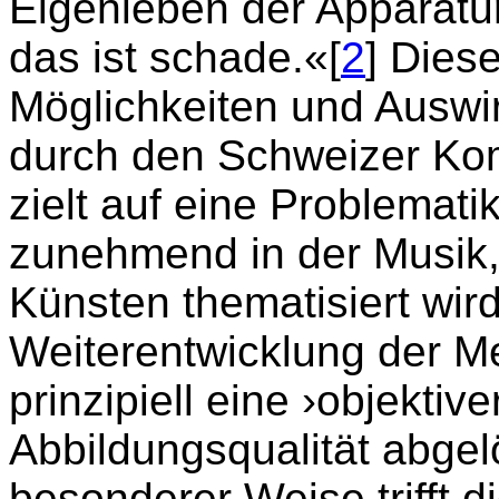
Eigenleben der Apparatu
das ist schade.«[
2
] Dies
Möglichkeiten und Auswir
durch den Schweizer Ko
zielt auf eine Problematik,
zunehmend in der Musik,
Künsten thematisiert wird
Weiterentwicklung der M
prinzipiell eine ›objektiv
Abbildungsqualität abgel
besonderer Weise trifft d