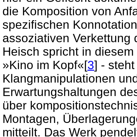
die Komposition von Anfa
spezifischen Konnotation
assoziativen Verkettung 
Heisch spricht in dies
»Kino im Kopf«[
3
] - steh
Klangmanipulationen und
Erwartungshaltungen des
über kompositionstechni
Montagen, Überlagerunge
mitteilt. Das Werk pende