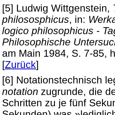
[5] Ludwig Wittgenstein,
philososphicus
, in:
Werka
logico philosophicus - T
Philosophische Untersu
am Main 1984, S. 7-85, hi
[
Zurück
]
[6] Notationstechnisch le
notation
zugrunde, die de
Schritten zu je fünf Seku
Sekunden) was »lediglich