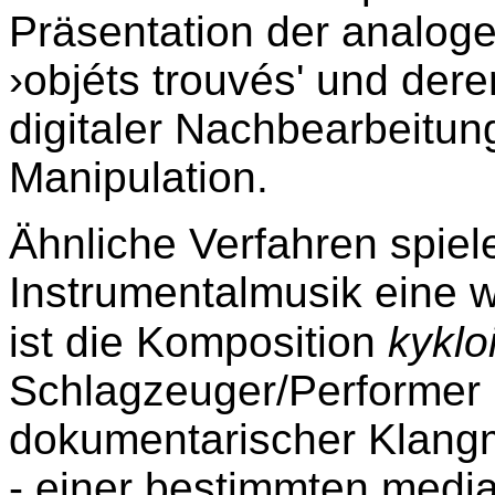
Präsentation der analoge
›objéts trouvés' und dere
digitaler Nachbearbeitun
Manipulation.
Ähnliche Verfahren spiel
Instrumentalmusik eine wi
ist die Komposition
kyklo
Schlagzeuger/Performer (2
dokumentarischer Klangma
- einer bestimmten media