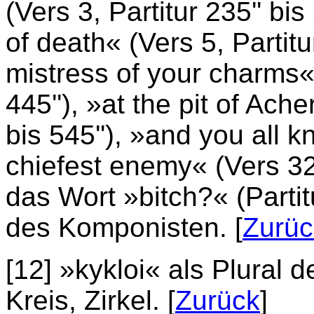
(Vers 3, Partitur 235'' bis
of death« (Vers 5, Partitur
mistress of your charms« (
445''), »at the pit of Ache
bis 545''), »and you all k
chiefest enemy« (Vers 32-3
das Wort »bitch?« (Partit
des Komponisten. [
Zurüc
[12] »kykloi« als Plural 
Kreis, Zirkel. [
Zurück
]